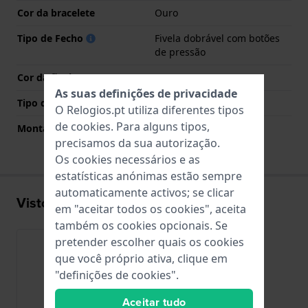
Cor da bracelete
Ouro
Tipo de Fecho
Fivela dobrável com botões
de pressão
Cor da fivela
Ouro
As suas definições de privacidade
Tipo de montagem
Pinos de pressão
O Relogios.pt utiliza diferentes tipos
de
cookies
. Para alguns tipos,
Montagem Reta
Não
precisamos da sua autorização.
Os cookies necessários e as
estatísticas anónimas estão sempre
automaticamente activos; se clicar
Visto recentemente
em "aceitar todos os cookies", aceita
também os cookies opcionais. Se
pretender escolher quais os cookies
que você próprio ativa, clique em
"definições de cookies".
Aceitar tudo