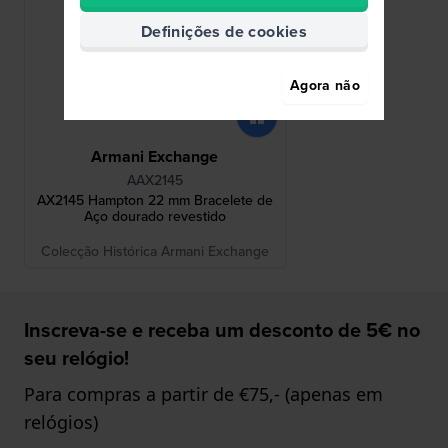
Definições de cookies
Agora não
Armani Exchange
AAX2145
AX2145 Hampton 22 mm Bracelete de
Aço dourado revestido
Colecção Histórica Armani Exchange
Inscreva-se e receba um desconto de 5€ no
seu relógio!
Para compras a partir de €75,- (apenas em
relógios)