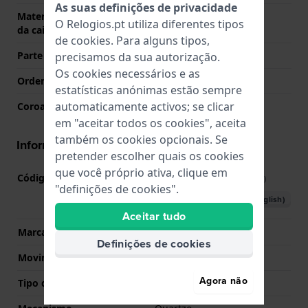
As suas definições de privacidade
Material da parte de trás
Aço inoxidável
O Relogios.pt utiliza diferentes tipos
da caixa
de
cookies
. Para alguns tipos,
Parte de trás da caixa
Fechado com parafusos
precisamos da sua autorização.
Os cookies necessários e as
Ordenar vidro
Safira
estatísticas anónimas estão sempre
automaticamente activos; se clicar
Coroa
Coroa de puxar
em "aceitar todos os cookies", aceita
também os cookies opcionais. Se
Informações movimento
pretender escolher quais os cookies
que você próprio ativa, clique em
Código do movimento nº
901.001
(
Ver especificações
)
"definições de cookies".
Descarregar o manual (English)
Aceitar tudo
Marca de movimento
ETA
Definições de cookies
Movimento suíço
Sim
Agora não
Tipo de Mostrador
Analógico