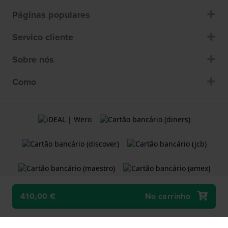
Páginas populares
Servico cliente
Sobre nós
Como
410,00 €
No carrinho