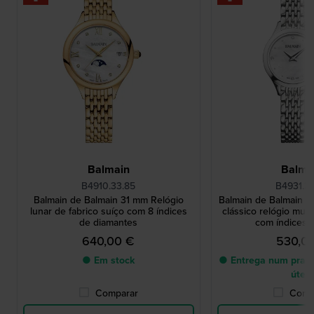
Balmain
Balma
B4910.33.85
B4931.3
Balmain de Balmain 31 mm Relógio
Balmain de Balmain 
lunar de fabrico suíço com 8 índices
clássico relógio mul
de diamantes
com índices 
640,00 €
530,0
● Em stock
● Entrega num prazo
úteis
Comparar
Comp