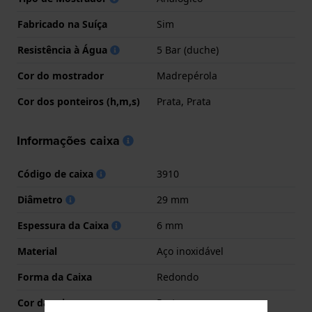
Fabricado na Suíça
Sim
Resistência à Água
5 Bar (duche)
Cor do mostrador
Madrepérola
Cor dos ponteiros (h,m,s)
Prata, Prata
Informações caixa
Código de caixa
3910
Diâmetro
29 mm
Espessura da Caixa
6 mm
Material
Aço inoxidável
Forma da Caixa
Redondo
Cor da caixa
Prata