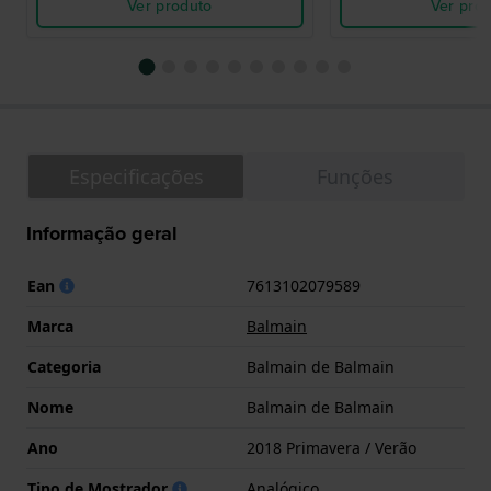
Ver produto
Ver pro
Especificações
Funções
Informação geral
Ean
7613102079589
Marca
Balmain
Categoria
Balmain de Balmain
Nome
Balmain de Balmain
Ano
2018 Primavera / Verão
Tipo de Mostrador
Analógico