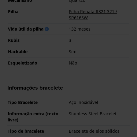
Mecanismo
Quartzo
Pilha
Pilha Renata R321 321 /
SR616SW
Vida útil da pilha
132 meses
Rubis
3
Hackable
Sim
Esqueletizado
Não
Informações bracelete
Tipo Bracelete
Aço inoxidável
Informação extra (texto
Stainless Steel Bracelet
livre)
Tipo de bracelete
Bracelete de elos sólidos