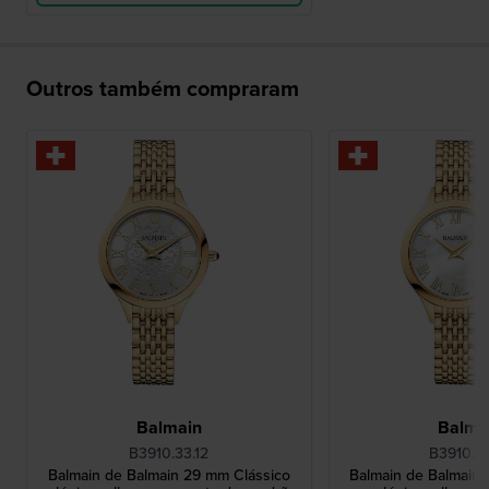
Outros também compraram
Balmain
Balma
B3910.33.12
B3910.3
Balmain de Balmain 29 mm Clássico
Balmain de Balmain