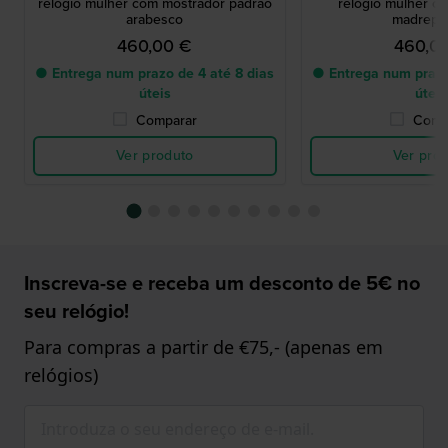
relógio mulher com mostrador padrão
relógio mulher c
arabesco
madrepé
460,00 €
460,0
● Entrega num prazo de 4 até 8 dias
● Entrega num prazo
úteis
úteis
Comparar
Comp
Ver produto
Ver pro
Inscreva-se e receba um desconto de 5€ no
seu relógio!
Para compras a partir de €75,- (apenas em
relógios)