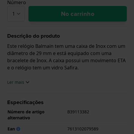
Número
No carrinho
Descrição do produto
Este relógio Balmain tem uma caixa de Inox com um
diâmetro de 29 mm e está equipado com uma
bracelete de Inox. A caixa possui um movimento ETA
e o relógio tem um vidro Safira.
O relógio é estanque a 5ATM. Isto significa que o
Ler mais
relógio é adequado para tomar banho. O relógio
tem Garantia de 2 anos.
Especificações
.
Número de artigo
B39113382
alternativo
Ean
7613102079589