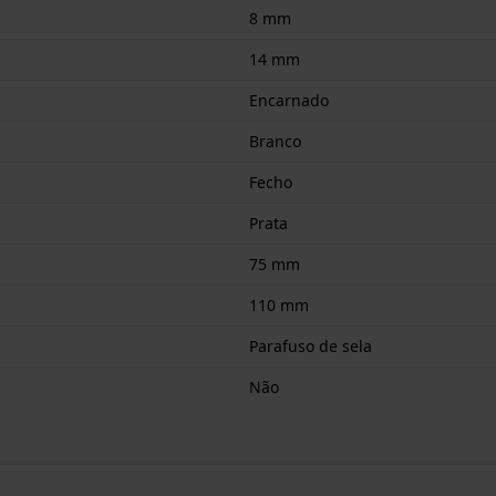
8 mm
14 mm
Encarnado
Branco
Fecho
Prata
75 mm
110 mm
Parafuso de sela
Não