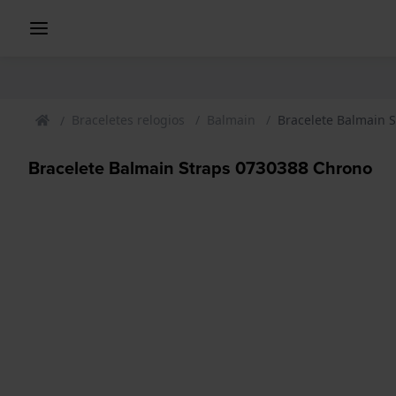
Braceletes relogios
Balmain
Bracelete Balmain 
Bracelete Balmain Straps 0730388 Chrono