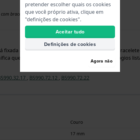
pretender escolher quais os cookies
que você próprio ativa, clique em
 com braceletes superiores a 50 euros
"definições de cookies".
Aceitar tudo
Definições de cookies
stá fixada ao relógio através de parafuso de sela. A bracele
fica que esta bracelete só é adequada para os relógios list
Agora não
B5990.32.17
,
B5990.72.12
,
B5990.72.22
Couro
17 mm