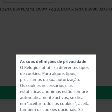
1.32.17, B5911.72.12, B5911.72.22, B5915.32.17, B5990.32.17,
As suas definições de privacidade
O Relogios.pt utiliza diferentes tipos
de
cookies
. Para alguns tipos,
precisamos da sua autorização.
Os cookies necessários e as
estatísticas anónimas estão sempre
No carrinho
automaticamente activos; se clicar
em "aceitar todos os cookies", aceita
também os cookies opcionais. Se