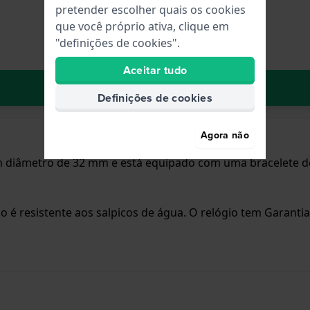
pretender escolher quais os cookies
que você próprio ativa, clique em
"definições de cookies".
Aceitar tudo
No carrinho
Definições de cookies
Agora não
um diâmetro de 32 mm e está equipado com uma bracelete d
io é resistente aos salpicos de água. O relógio tem Garantia