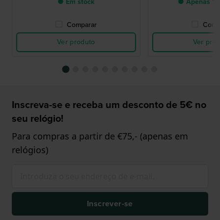
● Em stock
● Apenas 1 
Comparar
Comp
Ver produto
Ver pro
Inscreva-se e receba um desconto de 5€ no
seu relógio!
Para compras a partir de €75,- (apenas em
relógios)
Inscrever-se