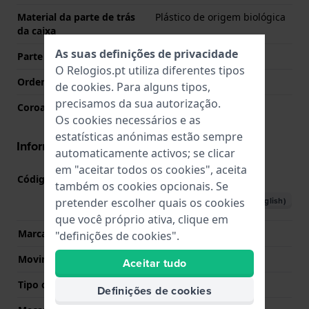
Material da parte de trás
Plástico de origem biológica
da caixa
As suas definições de privacidade
Parte de trás da caixa
Fechado com parafusos
O Relogios.pt utiliza diferentes tipos
Ordenar vidro
Mineral
de
cookies
. Para alguns tipos,
precisamos da sua autorização.
Coroa
Coroa de empurrar
Os cookies necessários e as
estatísticas anónimas estão sempre
Informações movimento
automaticamente activos; se clicar
em "aceitar todos os cookies", aceita
Código do movimento nº
3513
(
Ver especificações
)
também os cookies opcionais. Se
Descarregar o manual (English)
pretender escolher quais os cookies
que você próprio ativa, clique em
Marca de movimento
Casio
"definições de cookies".
Movimento suíço
Não
Aceitar tudo
Tipo de Mostrador
Digital
Definições de cookies