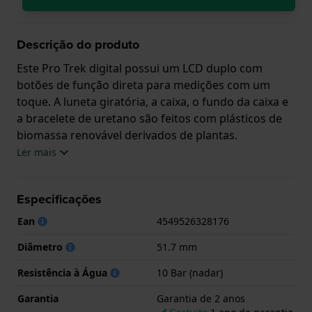
Descrição do produto
Este Pro Trek digital possui um LCD duplo com
botões de função direta para medições com um
toque. A luneta giratória, a caixa, o fundo da caixa e
a bracelete de uretano são feitos com plásticos de
biomassa renovável derivados de plantas.
Ler mais
Este relógio Casio tem uma caixa de Plástico de
origem biológica com um diâmetro de 51.7 mm e
está equipado com uma bracelete de Titânio. A caixa
Especificações
possui um movimento Casio e o relógio tem um
Ean
4549526328176
vidro Mineral.
Diâmetro
51.7 mm
O relógio é estanque a 10ATM. Isto significa que o
Resistência à Água
10 Bar (nadar)
relógio é adaptado à natação. O relógio tem
Garantia de 2 anos.
Garantia
Garantia de 2 anos