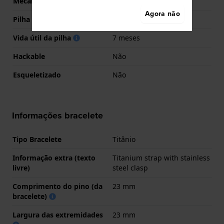
Mecanismo
Quartzo Solar
Agora não
Pilha
No battery needed
Vida útil da pilha
7 meses
Hackable
Não
Esqueletizado
Não
Informações bracelete
Tipo Bracelete
Titânio
Informação extra (texto
Titanium strap with stainless
livre)
steel clasp
Comprimento do pino (da
23 mm
bracelete)
Largura das extremidades
23 mm