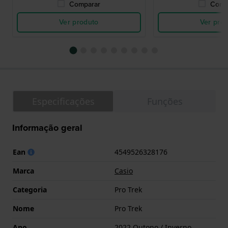
Comparar
Comp
Ver produto
Ver pro
Especificações
Funções
Informação geral
Ean
4549526328176
Marca
Casio
Categoria
Pro Trek
Nome
Pro Trek
Ano
2022 Outono / Inverno