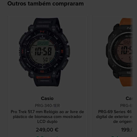
Outros também compraram
Casio
Casi
PRG-340-1ER
PRG-69-
Pro Trek 51.7 mm Relógio ao ar livre de
PRG-69 Series 46 m
plástico de biomassa com mostrador
digital de exterior em
LCD duplo
de origem bi
249,00 €
199,0