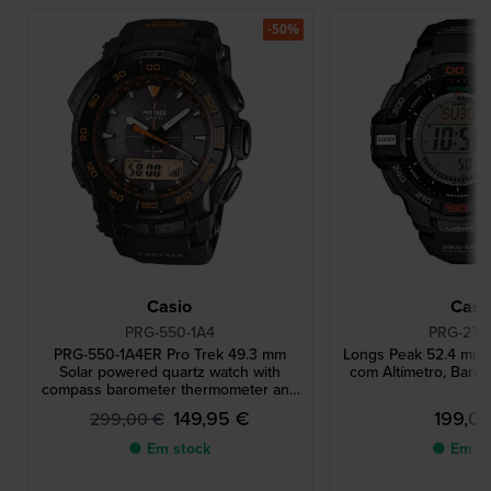
-50%
Casio
Casi
PRG-550-1A4
PRG-270
PRG-550-1A4ER Pro Trek 49.3 mm
Longs Peak 52.4 mm 
Solar powered quartz watch with
com Altímetro, Baróm
compass barometer thermometer and
altimeter
149,95 €
199,0
299,00 €
● Em stock
● Em st