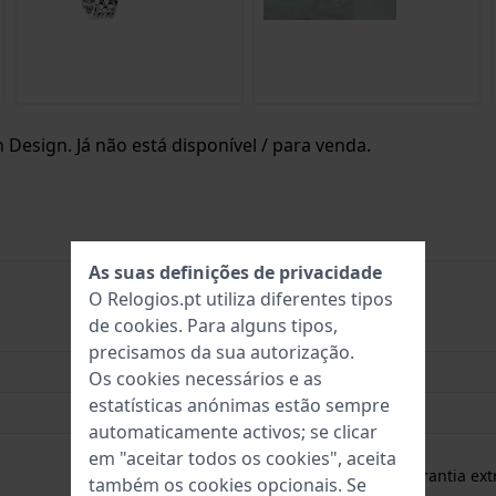
Design. Já não está disponível / para venda.
As suas definições de privacidade
O Relogios.pt utiliza diferentes tipos
de
cookies
. Para alguns tipos,
8718569043087
precisamos da sua autorização.
22 mm
Os cookies necessários e as
estatísticas anónimas estão sempre
3 Bar (lavar as mãos)
automaticamente activos; se clicar
Garantia de 2 anos
em "aceitar todos os cookies", aceita
Gratuito
1 ano de garantia ext
também os cookies opcionais. Se