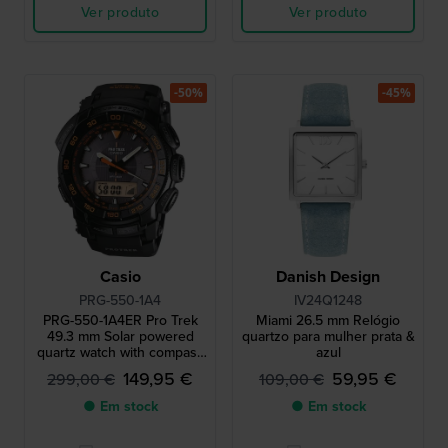
Ver produto
Ver produto
-50%
-45%
Casio
Danish Design
PRG-550-1A4
IV24Q1248
PRG-550-1A4ER Pro Trek
Miami 26.5 mm Relógio
49.3 mm Solar powered
quartzo para mulher prata &
quartz watch with compass
azul
barometer thermometer
149,95 €
59,95 €
299,00 €
109,00 €
and altimeter
● Em stock
● Em stock