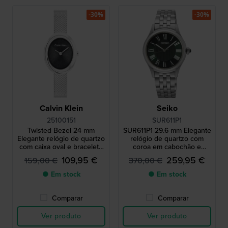
-30%
-30%
Calvin Klein
Seiko
25100151
SUR611P1
Twisted Bezel 24 mm
SUR611P1 29.6 mm Elegante
Elegante relógio de quartzo
relógio de quartzo com
com caixa oval e bracelete
coroa em cabochão e
milanesa
índices romanos
109,95 €
259,95 €
159,00 €
370,00 €
● Em stock
● Em stock
Comparar
Comparar
Ver produto
Ver produto