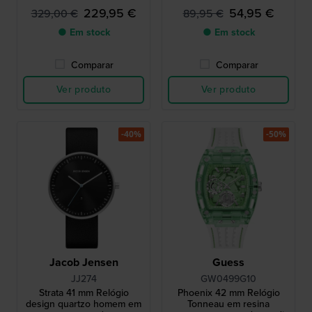
229,95 €
54,95 €
329,00 €
89,95 €
● Em stock
● Em stock
Comparar
Comparar
Ver produto
Ver produto
-40%
-50%
Jacob Jensen
Guess
JJ274
GW0499G10
Strata 41 mm Relógio
Phoenix 42 mm Relógio
design quartzo homem em
Tonneau em resina