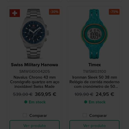
-30%
-75%
Swiss Military Hanowa
Timex
SMWGI0004205
TW5M03100
Navalus Chrono 43 mm
Ironman Sleek 50 38 mm
Cronógrafo quartzo em aço
Relógio de corrida moderno
inoxidável Swiss Made
com cronómetro de 50
voltas.
369,95 €
24,95 €
539,00 €
109,90 €
● Em stock
● Em stock
Comparar
Comparar
Ver produto
Ver produto