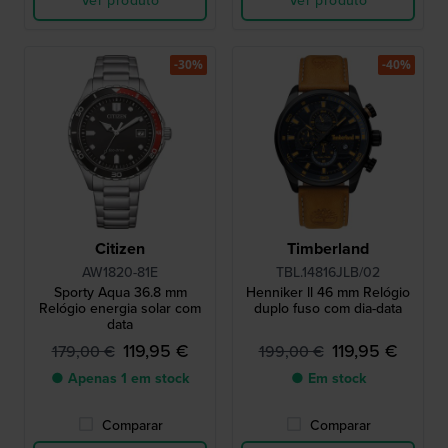
Ver produto
Ver produto
-30%
-40%
Citizen
Timberland
AW1820-81E
TBL.14816JLB/02
Sporty Aqua 36.8 mm
Henniker ll 46 mm Relógio
Relógio energia solar com
duplo fuso com dia-data
data
119,95 €
119,95 €
179,00 €
199,00 €
● Apenas 1 em stock
● Em stock
Comparar
Comparar