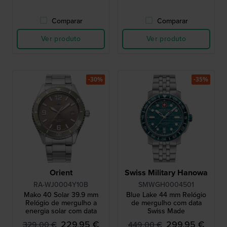
Comparar
Comparar
Ver produto
Ver produto
-30%
-35%
Orient
Swiss Military Hanowa
RA-WJ0004Y10B
SMWGH0004501
Mako 40 Solar 39.9 mm
Blue Lake 44 mm Relógio
Relógio de mergulho a
de mergulho com data
energia solar com data
Swiss Made
229,95 €
299,95 €
329,00 €
449,00 €