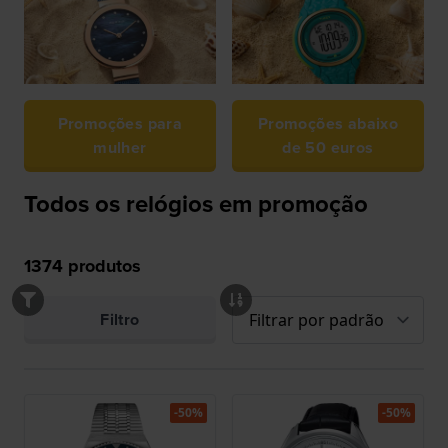
Promoções para
Promoções abaixo
mulher
de 50 euros
Todos os relógios em promoção
1374
produtos
Filtro
-50%
-50%