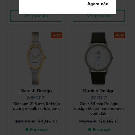
Agora não
Comparar
Comparar
Ver produto
Ver produto
-45%
-40%
Danish Design
Danish Design
IV65Q1121
IQ12Q171
Titanium 21.5 mm Relógio
Oder 34 mm Relógio
quartzo mulher dois tons
design titânio para homem
com data
94,95 €
59,95 €
169,00 €
99,95 €
● Em stock
● Em stock