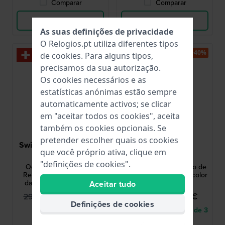
Comparar
Comparar
Ver produto
Ver produto
As suas definições de privacidade
O Relogios.pt utiliza diferentes tipos
-35%
-40%
de
cookies
. Para alguns tipos,
precisamos da sua autorização.
Os cookies necessários e as
estatísticas anónimas estão sempre
automaticamente activos; se clicar
em "aceitar todos os cookies", aceita
também os cookies opcionais. Se
pretender escolher quais os cookies
Swiss Military Hanowa
Danish Design
que você próprio ativa, clique em
SMWGN0001185
IQ65Q1235
"definições de cookies".
Ocean Pioneer 45 mm
London 40 mm Relógio de
Relógio de quartzo com
quartzo com design bicolor
data fabricado na Suíça
Aceitar tudo
#Tide Ocean Plastic
199,95 €
54,95 €
299,00 €
89,95 €
Definições de cookies
● Em stock
● Entrega num prazo de 3
até 6 dias úteis