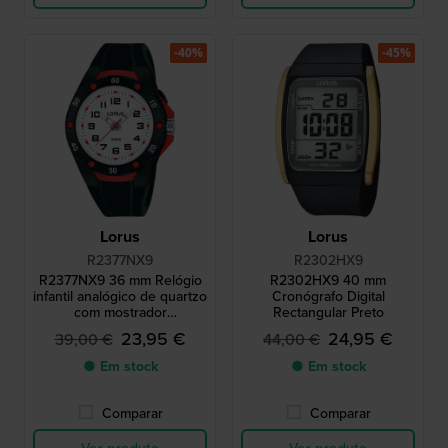
-40%
-45%
Lorus
Lorus
R2377NX9
R2302HX9
R2377NX9 36 mm Relógio
R2302HX9 40 mm
infantil analógico de quartzo
Cronógrafo Digital
com mostrador
Rectangular Preto
retroiluminado
23,95 €
24,95 €
39,00 €
44,00 €
● Em stock
● Em stock
Comparar
Comparar