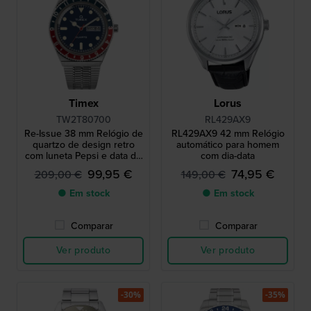
Timex
Lorus
TW2T80700
RL429AX9
Re-Issue 38 mm Relógio de
RL429AX9 42 mm Relógio
quartzo de design retro
automático para homem
com luneta Pepsi e data do
com dia-data
dia
99,95 €
74,95 €
209,00 €
149,00 €
● Em stock
● Em stock
Comparar
Comparar
Ver produto
Ver produto
-30%
-35%