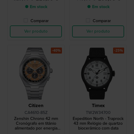
● Em stock
● Em stock
Comparar
Comparar
Ver produto
Ver produto
-40%
-25%
Citizen
Timex
CA4610-85Z
TW2W34700
Zenshin Chrono 42 mm
Expedition North - Traprock
Cronógrafo em titânio
43 mm Relógio de quartzo
alimentado por energia
biocerâmico com data
solar com data