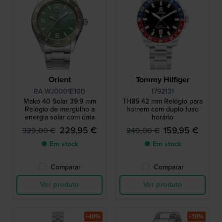
Orient
Tommy Hilfiger
RA-WJ0001E10B
1792131
Mako 40 Solar 39.9 mm
TH85 42 mm Relógio para
Relógio de mergulho a
homem com duplo fuso
energia solar com data
horário
229,95 €
159,95 €
329,00 €
249,00 €
● Em stock
● Em stock
Comparar
Comparar
Ver produto
Ver produto
-40%
-10%