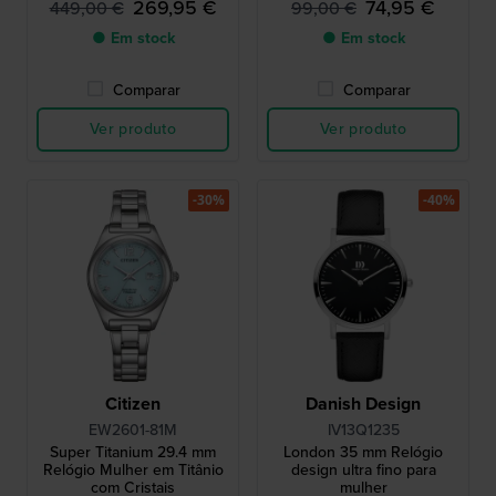
269,95 €
74,95 €
449,00 €
99,00 €
● Em stock
● Em stock
Comparar
Comparar
Ver produto
Ver produto
-30%
-40%
Citizen
Danish Design
EW2601-81M
IV13Q1235
Super Titanium 29.4 mm
London 35 mm Relógio
Relógio Mulher em Titânio
design ultra fino para
com Cristais
mulher