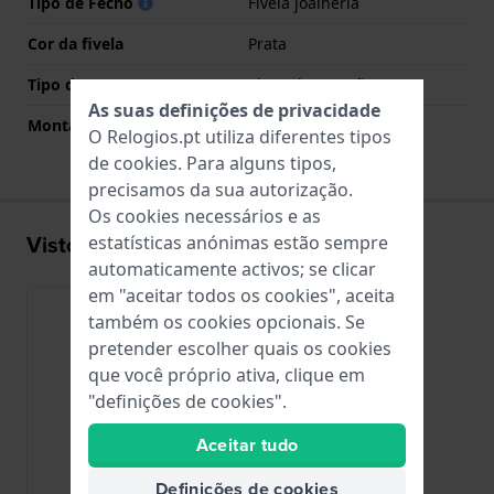
Tipo de Fecho
Fivela joalheria
Cor da fivela
Prata
Tipo de montagem
Pinos de pressão
As suas definições de privacidade
Montagem Reta
Sim
O Relogios.pt utiliza diferentes tipos
de
cookies
. Para alguns tipos,
precisamos da sua autorização.
Os cookies necessários e as
Visto recentemente
estatísticas anónimas estão sempre
automaticamente activos; se clicar
em "aceitar todos os cookies", aceita
também os cookies opcionais. Se
pretender escolher quais os cookies
que você próprio ativa, clique em
"definições de cookies".
Aceitar tudo
Definições de cookies