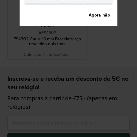
Agora não
Fossil
AES4302
ES4302 Carlie 16 mm Bracelete aço
revestido dois tons
Colecção Histórica Fossil
Inscreva-se e receba um desconto de 5€ no
seu relógio!
Para compras a partir de €75,- (apenas em
relógios)