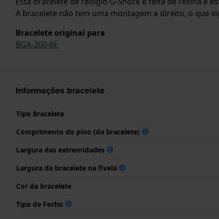
Esta bracelete de relógio G-Shock é feita de resina e 
A bracelete não tem uma montagem a direito, o que sign
Bracelete original para
BGA-200-6E
Informações bracelete
Tipo Bracelete
Comprimento do pino (da bracelete)
Largura das extremidades
Largura da bracelete na fivela
Cor da bracelete
Tipo de Fecho