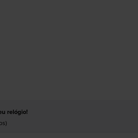
u relógio!
os)