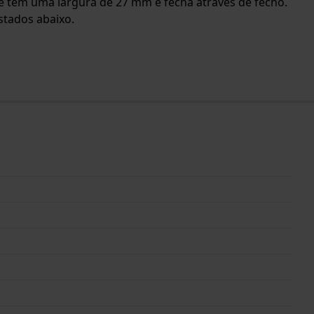
lete tem uma largura de 27 mm e fecha através de fecho.
stados abaixo.