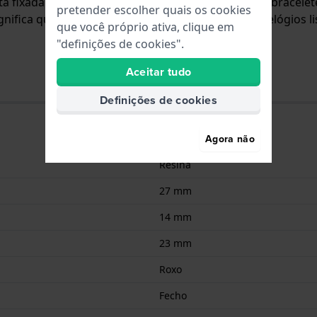
está fixada ao relógio através de pinos de pressão. A brace
pretender escolher quais os cookies
ifica que esta bracelete só é adequada para os relógios li
que você próprio ativa, clique em
"definições de cookies".
Aceitar tudo
Definições de cookies
Agora não
Resina
27 mm
14 mm
23 mm
Roxo
Fecho