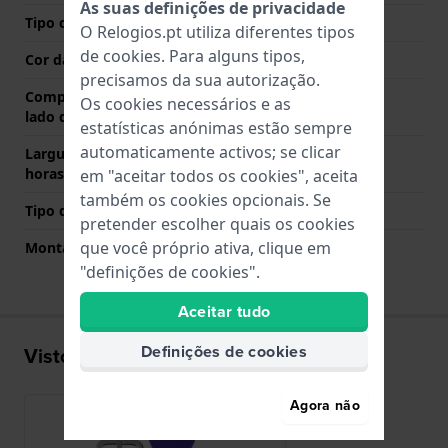
As suas definições de privacidade
Tipo de Fecho
Fecho
O Relogios.pt utiliza diferentes tipos
de
cookies
. Para alguns tipos,
Cor da fivela
Prata
precisamos da sua autorização.
Comprimento de banda no
70 mm
Os cookies necessários e as
lado das 12 horas
estatísticas anónimas estão sempre
automaticamente activos; se clicar
Largura de banda lado 6
110 mm
horas (mm)
em "aceitar todos os cookies", aceita
também os cookies opcionais. Se
Tipo de montagem
Pinos de pressão
pretender escolher quais os cookies
que você próprio ativa, clique em
Montagem Reta
Não
"definições de cookies".
Aceitar tudo
Definições de cookies
Visto recentemente
Agora não