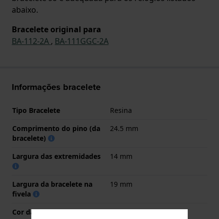
abaixo.
Bracelete original para
BA-112-2A
,
BA-111GGC-2A
Informações bracelete
Tipo Bracelete
Resina
Comprimento do pino (da
24.5 mm
bracelete)
Largura das extremidades
14 mm
Largura da bracelete na
19 mm
fivela
Cor da bracelete
Roxo