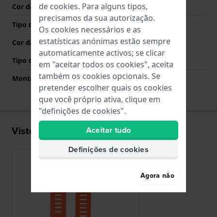
de
cookies
. Para alguns tipos,
Cor da bracelete
Laranja
precisamos da sua autorização.
Tipo de Fecho
Fecho
Os cookies necessários e as
estatísticas anónimas estão sempre
Cor da fivela
Laranja
automaticamente activos; se clicar
Tipo de montagem
Pinos de pressão
em "aceitar todos os cookies", aceita
também os cookies opcionais. Se
Montagem Reta
Não
pretender escolher quais os cookies
que você próprio ativa, clique em
"definições de cookies".
Visto recentemente
Aceitar tudo
Definições de cookies
Agora não