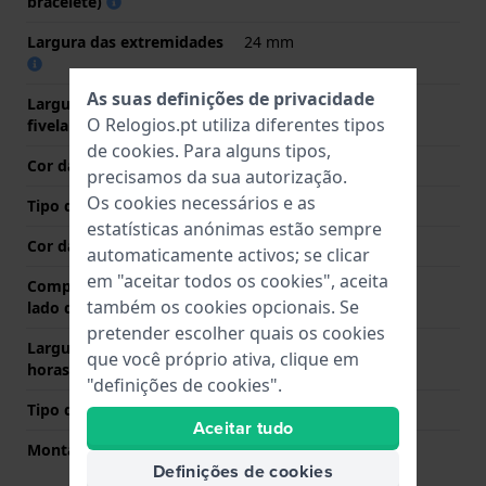
bracelete)
Largura das extremidades
24 mm
As suas definições de privacidade
Largura da bracelete na
22 mm
O Relogios.pt utiliza diferentes tipos
fivela
de
cookies
. Para alguns tipos,
Cor da bracelete
Preto
precisamos da sua autorização.
Os cookies necessários e as
Tipo de Fecho
Fecho
estatísticas anónimas estão sempre
Cor da fivela
Prata
automaticamente activos; se clicar
em "aceitar todos os cookies", aceita
Comprimento de banda no
75 mm
também os cookies opcionais. Se
lado das 12 horas
pretender escolher quais os cookies
Largura de banda lado 6
135 mm
que você próprio ativa, clique em
horas (mm)
"definições de cookies".
Tipo de montagem
Parafuso de sela
Aceitar tudo
Montagem Reta
Não
Definições de cookies