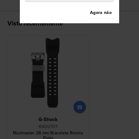
Agora não
Visto recentemente
G-Shock
10632707
Mudmaster 28 mm Bracelete Resina
Preta