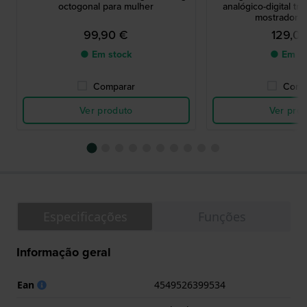
octogonal para mulher
analógico-digital t
mostrador m
99,90 €
129,0
● Em stock
● Em st
Comparar
Comp
Ver produto
Ver pro
Especificações
Funções
Informação geral
Ean
4549526399534