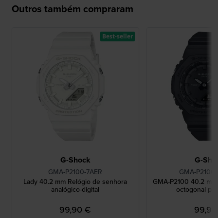
Outros também compraram
Best-seller
G-Shock
G-Sho
GMA-P2100-7AER
GMA-P2100B
Lady 40.2 mm Relógio de senhora
GMA-P2100 40.2 mm R
analógico-digital
octogonal pa
99,90 €
99,90