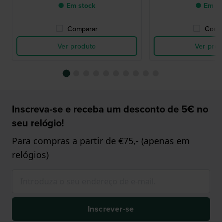
● Em stock
● Em st
Comparar
Comp
Ver produto
Ver pro
Inscreva-se e receba um desconto de 5€ no
seu relógio!
Para compras a partir de €75,- (apenas em
relógios)
Inscrever-se