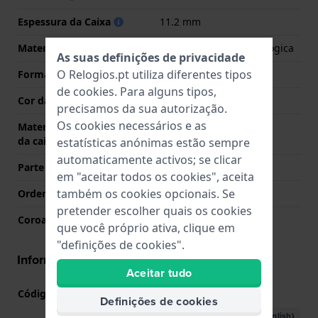
Espessura da Caixa
11.2 mm
Material
Plástico de origem biológica
As suas definições de privacidade
O Relogios.pt utiliza diferentes tipos
Forma da Caixa
Octogonal
de
cookies
. Para alguns tipos,
Cor da caixa
Rosa
precisamos da sua autorização.
Os cookies necessários e as
Material da parte de trás
Aço inoxidável
da caixa
estatísticas anónimas estão sempre
automaticamente activos; se clicar
Parte de trás da caixa
Fechado com parafusos
em "aceitar todos os cookies", aceita
também os cookies opcionais. Se
Ordenar vidro
Mineral
pretender escolher quais os cookies
Coroa
N/A
que você próprio ativa, clique em
"definições de cookies".
Informações movimento
Aceitar tudo
Código do movimento nº
5730
(
Ver especificações
)
Definições de cookies
Descarregar o manual (English)