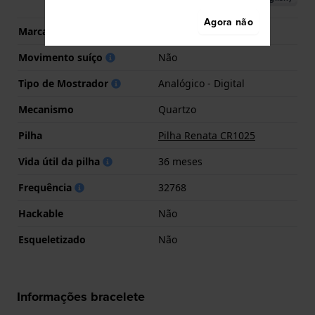
Agora não
Marca de movimento
Casio
Movimento suíço
Não
Tipo de Mostrador
Analógico - Digital
Mecanismo
Quartzo
Pilha
Pilha Renata CR1025
Vida útil da pilha
36 meses
Frequência
32768
Hackable
Não
Esqueletizado
Não
Informações bracelete