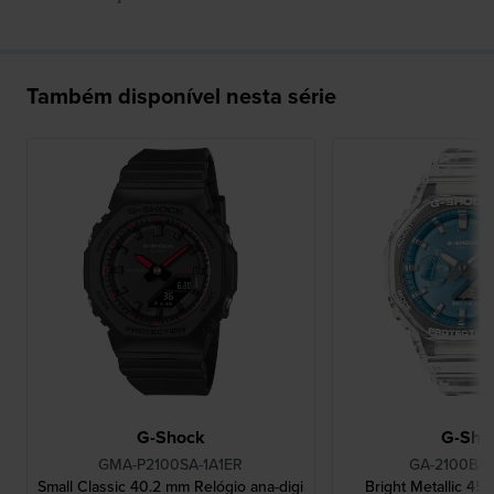
Também disponível nesta série
G-Shock
G-Sho
GMA-P2100SA-1A1ER
GA-2100BM
Small Classic 40.2 mm Relógio ana-digi
Bright Metallic 45