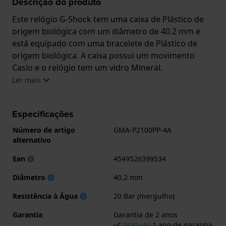
Descrição do produto
Este relógio G-Shock tem uma caixa de Plástico de
origem biológica com um diâmetro de 40.2 mm e
está equipado com uma bracelete de Plástico de
origem biológica. A caixa possui um movimento
Casio e o relógio tem um vidro Mineral.
Ler mais
O relógio é estanque a 20ATM. Isto significa que o
relógio é adequado para mergulho. O relógio tem
Especificações
Garantia de 2 anos.
Número de artigo
GMA-P2100PP-4A
.
alternativo
Ean
4549526399534
Diâmetro
40.2 mm
Resistência à Água
20 Bar (mergulho)
Garantia
Garantia de 2 anos
Gratuito
1 ano de garantia