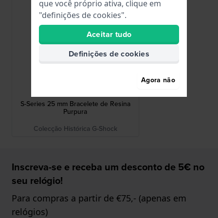
que você próprio ativa, clique em
"definições de cookies".
Aceitar tudo
Definições de cookies
Agora não
G-Shock
10569599
S-Series 25 mm Bracelete de Resina
Purpura
Colecção Histórica G-Shock
Inscreva-se e receba um desconto de 5€ no
seu relógio!
Para compras a partir de €75,- (apenas em
relógios)