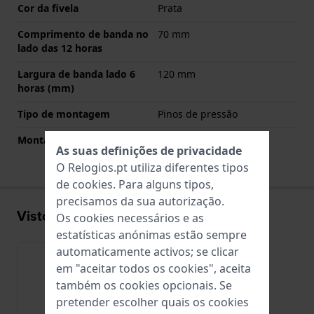
Cor da fivela
Prata
Comprimento de banda no
70 mm
lado das 12 horas
Largura de banda lado 6
120 mm
horas (mm)
Tipo de montagem
Pinos de pressão
Montagem Reta
Não
As suas definições de privacidade
O Relogios.pt utiliza diferentes tipos
de
cookies
. Para alguns tipos,
precisamos da sua autorização.
Visto recentemente
Os cookies necessários e as
estatísticas anónimas estão sempre
automaticamente activos; se clicar
em "aceitar todos os cookies", aceita
também os cookies opcionais. Se
pretender escolher quais os cookies