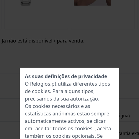
Já não está disponível / para venda.
As suas definições de privacidade
O Relogios.pt utiliza diferentes tipos
de
cookies
. Para alguns tipos,
0091661533327
precisamos da sua autorização.
46 mm
Os cookies necessários e as
estatísticas anónimas estão sempre
1 Bar (não resistente à água)
automaticamente activos; se clicar
Garantia de 2 anos
em "aceitar todos os cookies", aceita
Gratuito
1 ano de garantia ext
também os cookies opcionais. Se