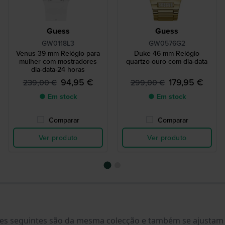
Guess
Guess
GW0118L3
GW0576G2
Venus 39 mm Relógio para
Duke 46 mm Relógio
mulher com mostradores
quartzo ouro com dia-data
dia-data-24 horas
94,95 €
179,95 €
239,00 €
299,00 €
● Em stock
● Em stock
Comparar
Comparar
Ver produto
Ver produto
letes seguintes são da mesma colecção e também se ajustam 