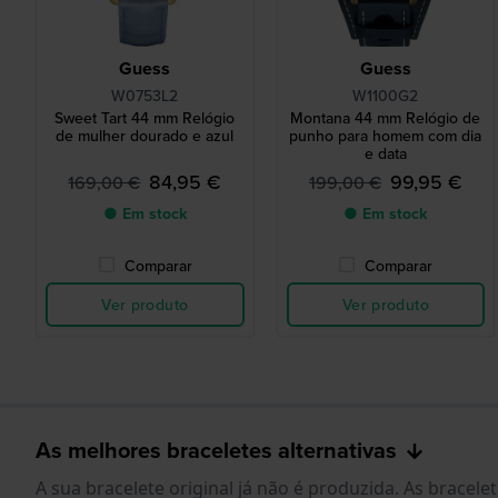
Guess
Guess
W0753L2
W1100G2
Sweet Tart 44 mm Relógio
Montana 44 mm Relógio de
de mulher dourado e azul
punho para homem com dia
e data
84,95 €
99,95 €
169,00 €
199,00 €
● Em stock
● Em stock
Comparar
Comparar
Ver produto
Ver produto
As melhores braceletes alternativas
A sua bracelete original já não é produzida. As brace