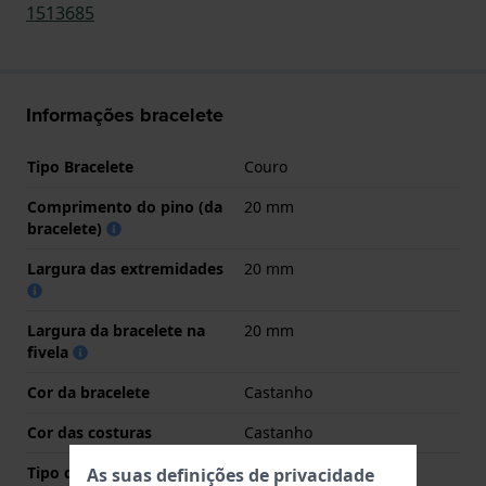
1513685
Informações bracelete
Tipo Bracelete
Couro
Comprimento do pino (da
20 mm
bracelete)
Largura das extremidades
20 mm
Largura da bracelete na
20 mm
fivela
Cor da bracelete
Castanho
Cor das costuras
Castanho
Tipo de Fecho
Fecho
As suas definições de privacidade