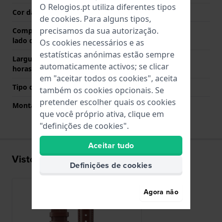
O Relogios.pt utiliza diferentes tipos
Cor da fivela
Ouro
de
cookies
. Para alguns tipos,
precisamos da sua autorização.
Comprimento de banda no
80 mm
lado das 12 horas
Os cookies necessários e as
estatísticas anónimas estão sempre
Largura de banda lado 6
125 mm
automaticamente activos; se clicar
horas (mm)
em "aceitar todos os cookies", aceita
Tipo de montagem
Pinos de pressão
também os cookies opcionais. Se
pretender escolher quais os cookies
Montagem Reta
Sim
que você próprio ativa, clique em
"definições de cookies".
Aceitar tudo
Visto recentemente
Definições de cookies
Agora não