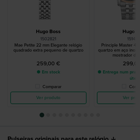
Hugo Boss
Hugo B
1502821
15142
Mae Petite 22 mm Elegante relógio
Principle Master 41
quadrado extra pequeno de quartzo
quartzo em aço inoxi
mostrador de
259,00 €
299,0
● Em stock
● Entrega num prazo
úteis
Comparar
Comp
Ver produto
Ver pro
Pulseiras originais para este relógio