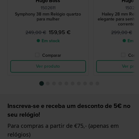
Hugo Boss
Hugo B
1502611
15026
Symphony 38 mm Relógio quartzo
Hailey 28 mm Reló
para mulher
elegante para senho
corrente d
159,95 €
1
249,00 €
299,00 €
● Em stock
● Em st
Comparar
Comp
Ver produto
Ver pro
Inscreva-se e receba um desconto de 5€ no
seu relógio!
Para compras a partir de €75,- (apenas em
relógios)