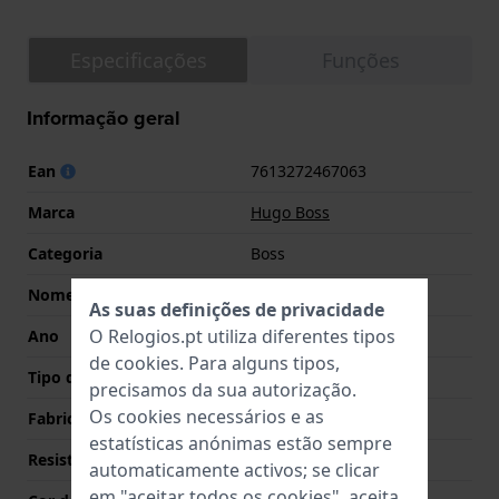
Especificações
Funções
Informação geral
Ean
7613272467063
Marca
Hugo Boss
Categoria
Boss
Nome
Flawless
As suas definições de privacidade
O Relogios.pt utiliza diferentes tipos
Ano
2022 Primavera / Verão
de
cookies
. Para alguns tipos,
Tipo de Mostrador
Analógico
precisamos da sua autorização.
Os cookies necessários e as
Fabricado na Suíça
Não
estatísticas anónimas estão sempre
Resistência à Água
3 Bar (lavar as mãos)
automaticamente activos; se clicar
em "aceitar todos os cookies", aceita