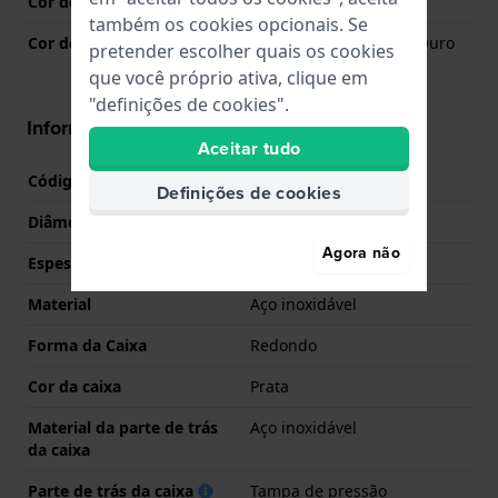
Cor do mostrador
Ouro rosa
também os cookies opcionais. Se
Cor dos ponteiros (h,m,s)
Ouro rosa, Ouro rosa, Ouro
pretender escolher quais os cookies
rosa
que você próprio ativa, clique em
"definições de cookies".
Informações caixa
Aceitar tudo
Código de caixa
HB.399.3.14.3687
Definições de cookies
Diâmetro
36 mm
Agora não
Espessura da Caixa
9 mm
Material
Aço inoxidável
Forma da Caixa
Redondo
Cor da caixa
Prata
Material da parte de trás
Aço inoxidável
da caixa
Parte de trás da caixa
Tampa de pressão