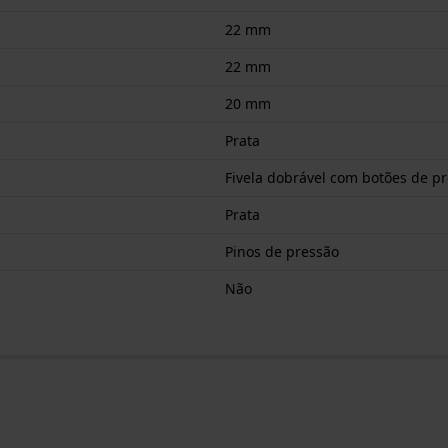
22 mm
22 mm
20 mm
Prata
Fivela dobrável com botões de p
Prata
Pinos de pressão
Não