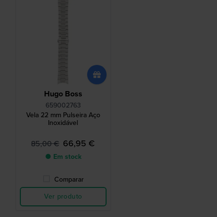
Hugo Boss
659002763
Vela 22 mm Pulseira Aço
Inoxidável
66,95 €
85,00 €
● Em stock
Comparar
Ver produto