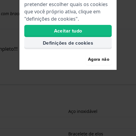
pretender escolher quais os cookies
que você próprio ativa, clique em
 com braceletes superiores a 50 euros
"definições de cookies".
Aceitar tudo
Definições de cookies
pleto!!!
Agora não
Aço inoxidável
Bracelete de elos