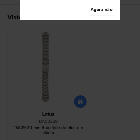
Agora não
Visto recentemente
Lotus
BA02369
15329 20 mm Bracelete de elos em
titânio