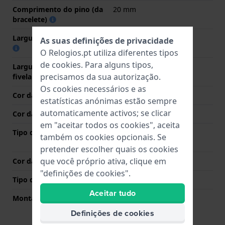
Comprimento do pino (da
20 mm
bracelete)
Largura das extremidades
10 mm
As suas definições de privacidade
O Relogios.pt utiliza diferentes tipos
de
cookies
. Para alguns tipos,
Largura da bracelete na
16 mm
precisamos da sua autorização.
fivela
Os cookies necessários e as
Cor da bracelete
Cinzento
estatísticas anónimas estão sempre
automaticamente activos; se clicar
Cor das costuras
N/A
em "aceitar todos os cookies", aceita
Tipo de Fecho
Fivela dobrável com
também os cookies opcionais. Se
segurança
pretender escolher quais os cookies
que você próprio ativa, clique em
Cor da fivela
Cinzento
"definições de cookies".
Tipo de montagem
Pinos de pressão
Aceitar tudo
Montagem Reta
Não
Definições de cookies