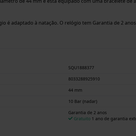
iâmetro de 44 mm e está equipado com uma bracelete de In
ógio é adaptado à natação. O relógio tem Garantia de 2 anos
SQU1888377
8033288925910
44 mm
10 Bar (nadar)
Garantia de 2 anos
Gratuito
1 ano de garantia ext