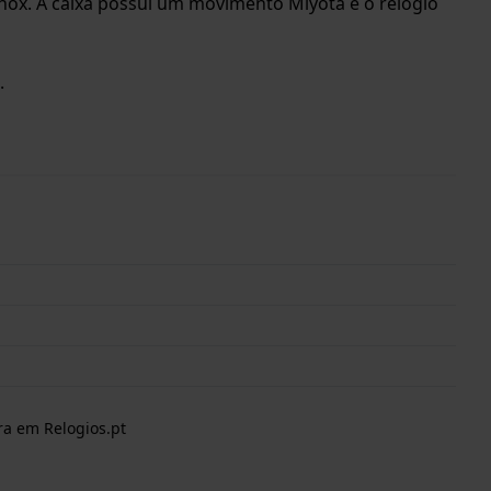
ox. A caixa possui um movimento Miyota e o relógio
.
ra em Relogios.pt