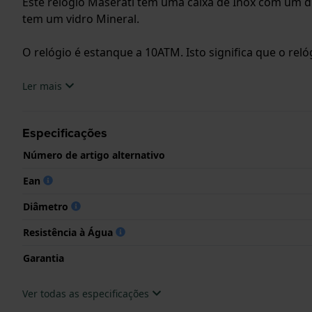
Este relógio Maserati tem uma caixa de Inox com um d
tem um vidro Mineral.
O relógio é estanque a 10ATM. Isto significa que o rel
.
Ler mais
Especificações
Número de artigo alternativo
Ean
Diâmetro
Resistência à Água
Garantia
Ver todas as especificações