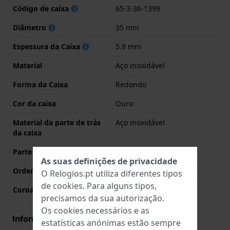
Código de caixa
65-3-36-1399
Diâmetro
35 mm
Espessura da Caixa
5.9 mm
Material
Aço inoxidável
Forma da Caixa
Redondo
Cor da caixa
Ouro
Material da parte de trás
Aço inoxidável
da caixa
Parte de trás da caixa
Fechado com parafusos
As suas definições de privacidade
Ordenar vidro
Safira
O Relogios.pt utiliza diferentes tipos
de
cookies
. Para alguns tipos,
Coroa
Coroa de puxar
precisamos da sua autorização.
Os cookies necessários e as
Informações movimento
estatísticas anónimas estão sempre