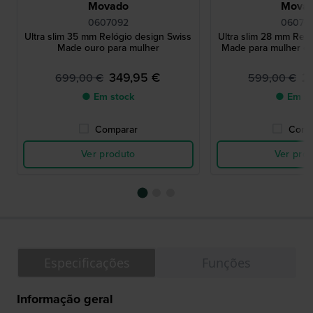
Movado
Mova
0607092
06070
Ultra slim 35 mm Relógio design Swiss
Ultra slim 28 mm Reló
Made ouro para mulher
Made para mulher em
349,95 €
2
699,00 €
599,00 €
● Em stock
● Em st
Comparar
Comp
Ver produto
Ver pro
Especificações
Funções
Informação geral