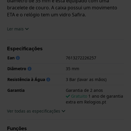
diâmetro de 35 mm e está equipado com uma
bracelete de couro. A caixa possui um movimento
ETA e o relógio tem um vidro Safira.
O relógio é estanque a 3ATM. Isto significa que o
Ler mais
relógio é resistente aos salpicos de água. O relógio
tem Garantia de 2 anos.
Especificações
.
Ean
7613272226257
Diâmetro
35 mm
Resistência à Água
3 Bar (lavar as mãos)
Garantia
Garantia de 2 anos
Gratuito
1 ano de garantia
extra em Relogios.pt
Ver todas as especificações
Funções