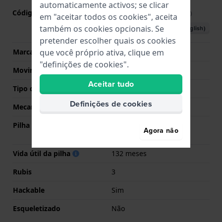
automaticamente activos; se clicar
Código do movimento nº
901.001
(
Ver especificações
)
em "aceitar todos os cookies", aceita
também os cookies opcionais. Se
Descarregar o manual (English)
pretender escolher quais os cookies
que você próprio ativa, clique em
Marca de movimento
ETA
"definições de cookies".
Movimento suíço
Sim
Aceitar tudo
Tipo de Mostrador
Analógico
Definições de cookies
Mecanismo
Quartzo
Pilha
Pilha Renata R321 321 /
Agora não
SR616SW
Vida útil da pilha
132 meses
Rubis
3
Hackable
Sim
Esqueletizado
Não