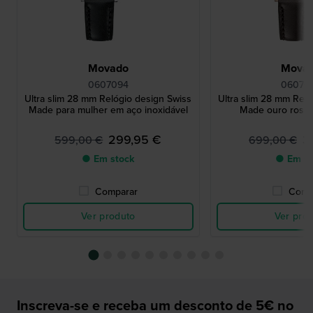
Movado
Mova
0607094
06070
Ultra slim 28 mm Relógio design Swiss
Ultra slim 28 mm Reló
Made para mulher em aço inoxidável
Made ouro rosa 
299,95 €
3
599,00 €
699,00 €
● Em stock
● Em st
Comparar
Comp
Ver produto
Ver pro
Inscreva-se e receba um desconto de 5€ no