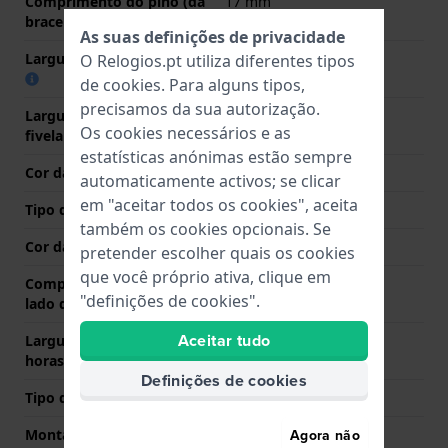
Comprimento do pino (da
17 mm
bracelete)
As suas definições de privacidade
Largura das extremidades
17 mm
O Relogios.pt utiliza diferentes tipos
de
cookies
. Para alguns tipos,
precisamos da sua autorização.
Largura da bracelete na
16 mm
Os cookies necessários e as
fivela
estatísticas anónimas estão sempre
Cor da bracelete
Padrão impressso
automaticamente activos; se clicar
em "aceitar todos os cookies", aceita
Tipo de Fecho
Fecho
também os cookies opcionais. Se
Cor da fivela
Azul
pretender escolher quais os cookies
que você próprio ativa, clique em
Comprimento de banda no
75 mm
"definições de cookies".
lado das 12 horas
Aceitar tudo
Largura de banda lado 6
105 mm
horas (mm)
Definições de cookies
Tipo de montagem
Pinos em aço
Agora não
Montagem Reta
Não