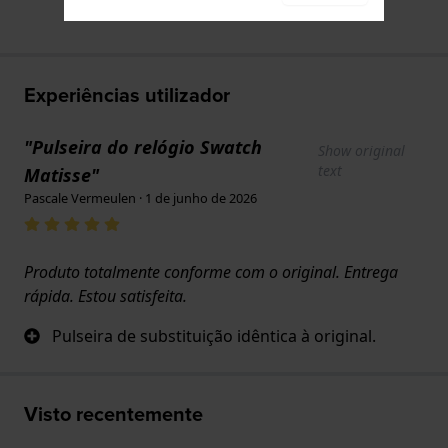
Experiências utilizador
"Pulseira do relógio Swatch
Show original
text
Matisse"
Pascale Vermeulen · 1 de junho de 2026
Produto totalmente conforme com o original. Entrega
rápida. Estou satisfeita.
Pulseira de substituição idêntica à original.
Visto recentemente