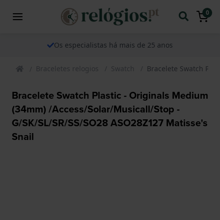
0
Os especialistas há mais de 25 anos
Braceletes relogios
Swatch
Bracelete Swatch Plas
Bracelete Swatch Plastic - Originals Medium
(34mm) /Access/Solar/Musicall/Stop -
G/SK/SL/SR/SS/SO28 ASO28Z127 Matisse's
Snail