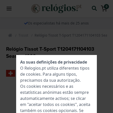
0
Os especialistas há mais de 25 anos
Tissot
Relógio Tissot T-Sport T1204171104103 Seasta
Relógio Tissot T-Sport T1204171104103
Seastar 1000
As suas definições de privacidade
O Relogios.pt utiliza diferentes tipos
de
cookies
. Para alguns tipos,
precisamos da sua autorização.
Os cookies necessários e as
estatísticas anónimas estão sempre
automaticamente activos; se clicar
em "aceitar todos os cookies", aceita
também os cookies opcionais. Se