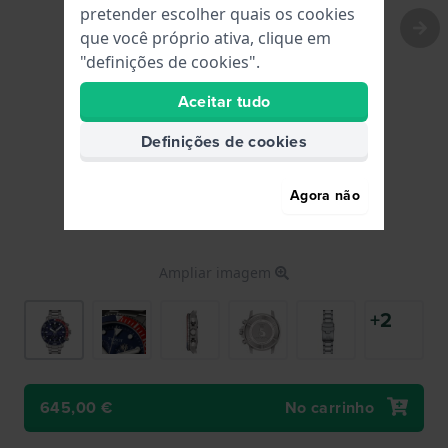
pretender escolher quais os cookies
que você próprio ativa, clique em
"definições de cookies".
Aceitar tudo
Definições de cookies
Agora não
Ampliar imagem
+2
Crono de mergulho em aço com luneta Pepsi
645,00 €
No carrinho
645,00 €
Inclui 23% Iva