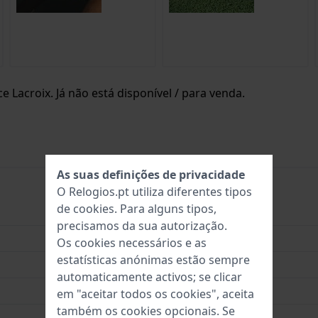
 Lacroix. Já não está disponível / para venda.
As suas definições de privacidade
O Relogios.pt utiliza diferentes tipos
de
cookies
. Para alguns tipos,
AI2008-20YZ0-200
precisamos da sua autorização.
7630020612742
Os cookies necessários e as
estatísticas anónimas estão sempre
40 mm
automaticamente activos; se clicar
10 Bar (nadar)
em "aceitar todos os cookies", aceita
também os cookies opcionais. Se
Garantia de 5 anos