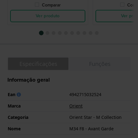
Comparar
Comp
Ver produto
Ver pro
Especificações
Funções
Informação geral
Ean
4942715032524
Marca
Orient
Categoria
Orient Star - M Collection
Nome
M34 F8 - Avant Garde