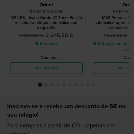
Orient
Orien
RE-BZ0005G00B
RE-BY000
M34 F8 - Avant Garde 42.3 mm Edição
M34 Perseus 40
limitada do relógio automático com
automático open hear
esqueleto
de reserva de
2 245,50 €
1
2 495,00 €
1 350,00 €
● Em stock
● Entrega num prazo
úteis
Comparar
Comp
Ver produto
Ver pro
Inscreva-se e receba um desconto de 5€ no
seu relógio!
Para compras a partir de €75,- (apenas em
relógios)