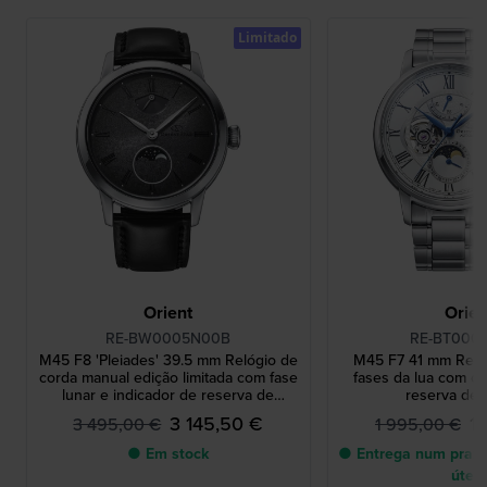
Limitado
Orient
Orien
RE-BW0005N00B
RE-BT000
M45 F8 'Pleiades' 39.5 mm Relógio de
M45 F7 41 mm Reló
corda manual edição limitada com fase
fases da lua com co
lunar e indicador de reserva de
reserva de
marcha.
3 145,50 €
1
3 495,00 €
1 995,00 €
● Em stock
● Entrega num prazo
úteis