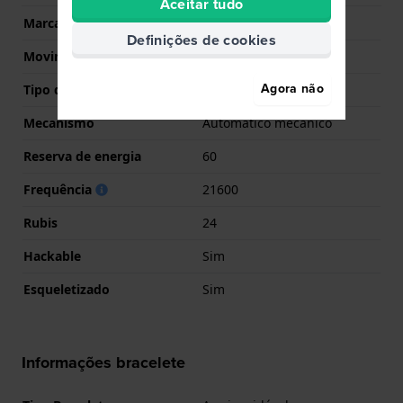
Aceitar tudo
Marca de movimento
Orient
Definições de cookies
Movimento suíço
Não
Agora não
Tipo de Mostrador
Analógico
Mecanismo
Automático mecânico
Reserva de energia
60
Frequência
21600
Rubis
24
Hackable
Sim
Esqueletizado
Sim
Informações bracelete