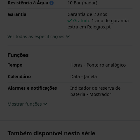
Resistência à Água
10 Bar (nadar)
Este relógio Orient tem uma caixa de Inox com um
Garantia
Garantia de 2 anos
diâmetro de 42.3 mm e está equipado com uma
Gratuito
1 ano de garantia
bracelete de Inox. A caixa possui um movimento
extra em Relogios.pt
Orient e o relógio tem um vidro Safira anti-reflexo
Ver todas as especificações
única.
Funções
O relógio é estanque a 10ATM. Isto significa que o
relógio é adaptado à natação. O relógio tem
Tempo
Horas - Ponteiro analógico
Garantia de 2 anos.
Calendário
Data - Janela
.
Alarmes e notificações
Indicador de reserva de
bateria - Mostrador
Mostrar funções
Também disponível nesta série