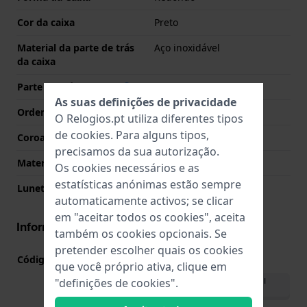
Cor da caixa
Preto
Material da parte de trás
Aço inoxidável
da caixa
Parte de trás da caixa
Transparente
As suas definições de privacidade
Ordenar vidro
Safira anti-reflexo única
O Relogios.pt utiliza diferentes tipos
de
cookies
. Para alguns tipos,
Coroa
Coroa de aparafusar
precisamos da sua autorização.
Material da luneta
Aço inoxidável
Os cookies necessários e as
estatísticas anónimas estão sempre
Luneta rotativa
Nenhuma - Fixa
automaticamente activos; se clicar
em "aceitar todos os cookies", aceita
Informações movimento
também os cookies opcionais. Se
pretender escolher quais os cookies
Código do movimento nº
F8F64
(
Ver especificações
)
que você próprio ativa, clique em
Descarregar o manual
"definições de cookies".
(multilíngue)