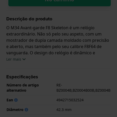
Descrição do produto
O M34 Avant-garde F8 Skeleton é um relógio
extraordinário. Não só pelo seu aspeto, com um
mostrador de dupla camada moldado com precisão
e aberto, mas também pelo seu calibre F8F64 de
vanguarda. O design do relógio é dinâmico e
combina elementos industriais com uma estrutura
Ler mais
complexa de duas camadas que realça a sensação
de vanguarda e tecnologia do relógio. O movimento
Especificações
F8F64 de fabrico próprio é adornado com riscas de
Genebra e tem uma placa de base parcialmente
Número de artigo
RE-
vazada que revela a roda de escape em silício azul,
alternativo
BZ0004B,BZ0004B00B,BZ0004B
acrescentando mais uma camada a este relógio de
Ean
4942715032524
aspeto único. A tecnologia de fabrico de alta
precisão utilizada para criar esta roda de escape foi
Diâmetro
42.3 mm
patenteada nos mercados japonês e internacional.