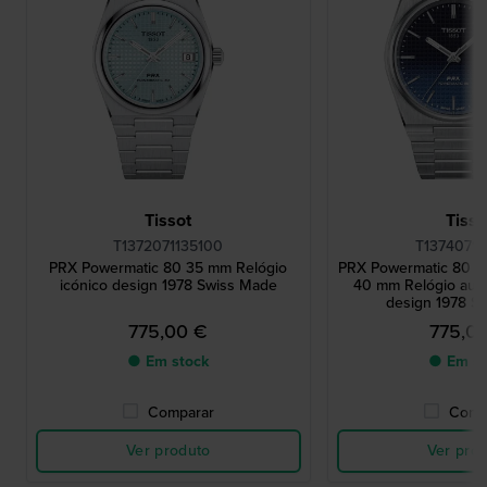
Tissot
Tisso
T1372071135100
T13740711
PRX Powermatic 80 35 mm Relógio
PRX Powermatic 80 '
icónico design 1978 Swiss Made
40 mm Relógio auto
design 1978 S
775,00 €
775,0
● Em stock
● Em st
Comparar
Comp
Ver produto
Ver pro