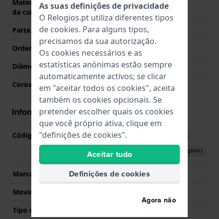
Material da parte de trás
Aço inoxidável
As suas definições de privacidade
da caixa
O Relogios.pt utiliza diferentes tipos
de
cookies
. Para alguns tipos,
Parte de trás da caixa
Tampa de pressão
precisamos da sua autorização.
Ordenar vidro
Safira
Os cookies necessários e as
estatísticas anónimas estão sempre
Diâmetro do vidro
27.50
automaticamente activos; se clicar
Coroa
Coroa de puxar
em "aceitar todos os cookies", aceita
também os cookies opcionais. Se
Informações movimento
pretender escolher quais os cookies
que você próprio ativa, clique em
"definições de cookies".
Código do movimento nº
F05.115
(
Ver especificações
)
Descarregar o manual (English)
Aceitar tudo
Definições de cookies
Marca de movimento
ETA
Movimento suíço
Sim
Agora não
Tipo de Mostrador
Analógico