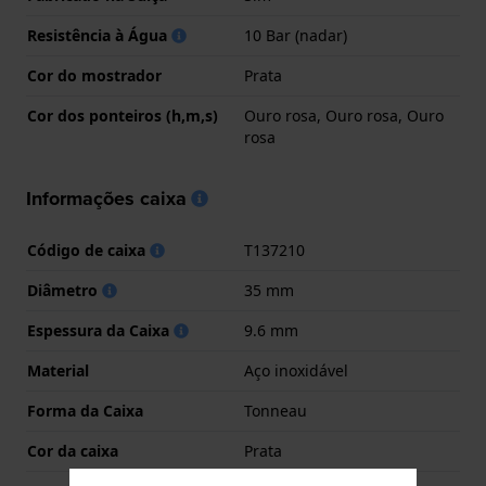
Resistência à Água
10 Bar (nadar)
Cor do mostrador
Prata
Cor dos ponteiros (h,m,s)
Ouro rosa, Ouro rosa, Ouro
rosa
Informações caixa
Código de caixa
T137210
Diâmetro
35 mm
Espessura da Caixa
9.6 mm
Material
Aço inoxidável
Forma da Caixa
Tonneau
Cor da caixa
Prata