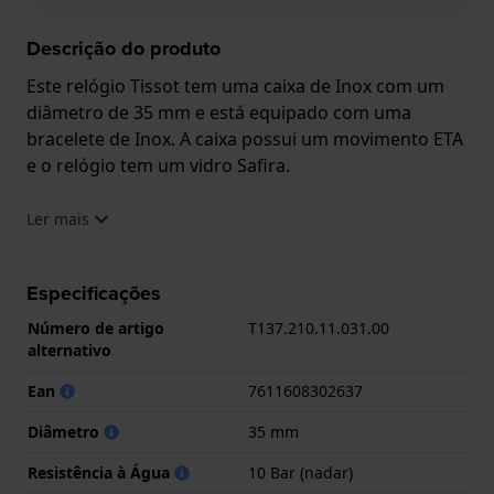
Descrição do produto
Este relógio Tissot tem uma caixa de Inox com um
diâmetro de 35 mm e está equipado com uma
bracelete de Inox. A caixa possui um movimento ETA
e o relógio tem um vidro Safira.
O relógio é estanque a 10ATM. Isto significa que o
Ler mais
relógio é adaptado à natação. O relógio tem
Garantia de 2 anos.
Especificações
.
Número de artigo
T137.210.11.031.00
alternativo
Ean
7611608302637
Diâmetro
35 mm
Resistência à Água
10 Bar (nadar)