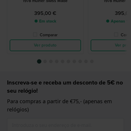
1978 mulher Swiss Made
1978 mulher S
395,00 €
395,0
● Em stock
● Apenas 1 
Comparar
Comp
Ver produto
Ver pro
Inscreva-se e receba um desconto de 5€ no
seu relógio!
Para compras a partir de €75,- (apenas em
relógios)