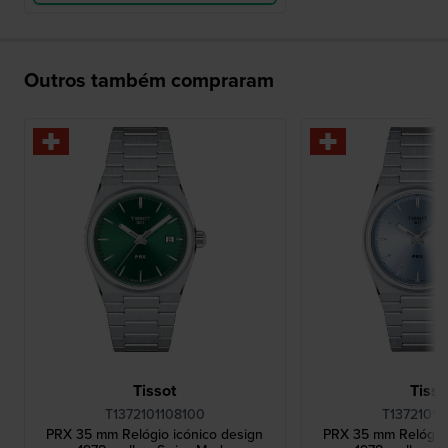
Outros também compraram
Tissot
Tisso
T1372101108100
T13721011
PRX 35 mm Relógio icónico design
PRX 35 mm Relógio 