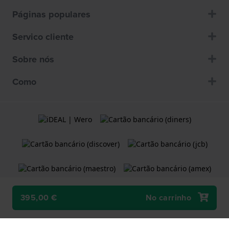
Páginas populares
Servico cliente
Sobre nós
Como
395,00 €
No carrinho