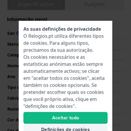
Especificações
Funções
Informação geral
As suas definições de privacidade
Ean
7630020612179
O Relogios.pt utiliza diferentes tipos
de
cookies
. Para alguns tipos,
Marca
Maurice Lacroix
precisamos da sua autorização.
Categoria
Les Historiques
Os cookies necessários e as
estatísticas anónimas estão sempre
Nome
Eliros Sunshine
automaticamente activos; se clicar
Ano
2022 Primavera / Verão
em "aceitar todos os cookies", aceita
também os cookies opcionais. Se
Tipo de Mostrador
Analógico
pretender escolher quais os cookies
Fabricado na Suíça
Sim
que você próprio ativa, clique em
"definições de cookies".
Resistência à Água
5 Bar (duche)
Aceitar tudo
Cor do mostrador
Ouro
Definições de cookies
Cor dos ponteiros (h,m,s)
Ouro, Ouro, Ouro