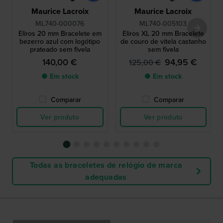
Maurice Lacroix
Maurice Lacroix
ML740-000076
ML740-005103
Eliros 20 mm Bracelete em
Eliros XL 20 mm Bracelete
bezerro azul com logótipo
de couro de vitela castanho
prateado sem fivela
sem fivela
140,00 €
94,95 €
125,00 €
● Em stock
● Em stock
Comparar
Comparar
Ver produto
Ver produto
Todas as braceletes de relógio de marca
adequadas