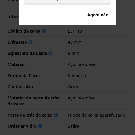
Agora não
Informações caixa
Código de caixa
EL1118
Diâmetro
40 mm
Espessura da Caixa
8 mm
Material
Aço inoxidável
Forma da Caixa
Redondo
Cor da caixa
Ouro
Material da parte de trás
Aço inoxidável
da caixa
Parte de trás da caixa
Fundo de caixa aparafusado
Ordenar vidro
Safira