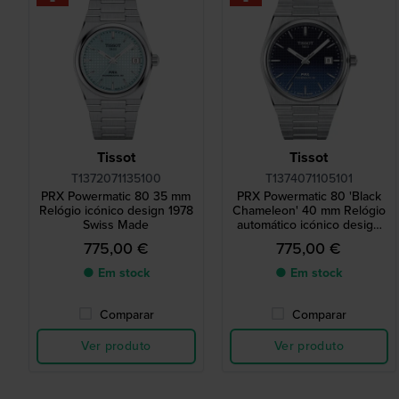
Tissot
Tissot
T1372071135100
T1374071105101
PRX Powermatic 80 35 mm
PRX Powermatic 80 'Black
Relógio icónico design 1978
Chameleon' 40 mm Relógio
Swiss Made
automático icónico design
1978 Swiss Made
775,00 €
775,00 €
● Em stock
● Em stock
Comparar
Comparar
Ver produto
Ver produto