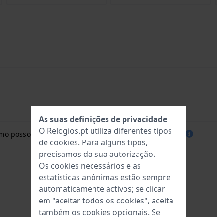
As suas definições de privacidade
O Relogios.pt utiliza diferentes tipos
como posso medir o tamanho do meu pulso? Leia mais::
de
cookies
. Para alguns tipos,
precisamos da sua autorização.
Os cookies necessários e as
estatísticas anónimas estão sempre
automaticamente activos; se clicar
em "aceitar todos os cookies", aceita
também os cookies opcionais. Se