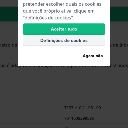
pretender escolher quais os cookies
que você próprio ativa, clique em
No carrinho
"definições de cookies".
Aceitar tudo
Definições de cookies
metro de 40 mm e está equipado com uma bracelete de Inox
Agora não
ógio é adaptado à natação. O relógio tem Garantia de 2 anos
T137.410.11.051.00
7611608298596