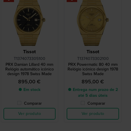
Tissot
Tissot
T1374073305100
T1374073302100
PRX Damian Lillard 40 mm
PRX Powermatic 80 40 mm
Relógio automático icónico
Relógio icónico design 1978
design 1978 Swiss Made
Swiss Made
895,00 €
895,00 €
● Em stock
● Entrega num prazo de 2
até 5 dias úteis
Comparar
Comparar
Ver produto
Ver produto