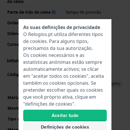
da caixa
Parte de trás da caixa
Tampa de pressão
Ordenar vidro
Safira
As suas definições de privacidade
Diâmetro do vidro
31.00
O Relogios.pt utiliza diferentes tipos
de
cookies
. Para alguns tipos,
Coroa
Coroa de puxar
precisamos da sua autorização.
Os cookies necessários e as
Informações movimento
estatísticas anónimas estão sempre
automaticamente activos; se clicar
Código do movimento nº
F06.115
(
Ver especificações
)
em "aceitar todos os cookies", aceita
também os cookies opcionais. Se
Descarregar o manual (English)
pretender escolher quais os cookies
que você próprio ativa, clique em
Marca de movimento
ETA
"definições de cookies".
Movimento suíço
Sim
Aceitar tudo
Tipo de Mostrador
Analógico
Definições de cookies
Mecanismo
Quartzo