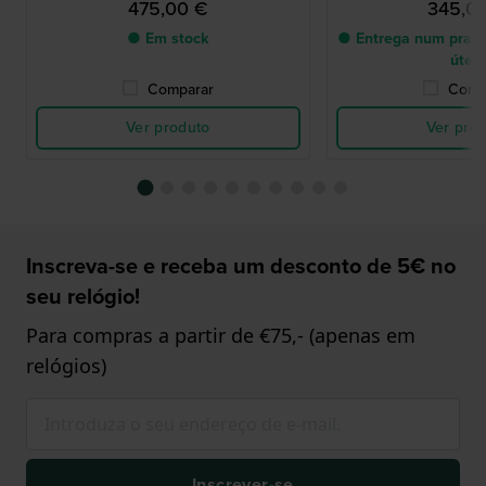
475,00 €
345,0
● Em stock
● Entrega num prazo
úteis
Comparar
Comp
Ver produto
Ver pro
Inscreva-se e receba um desconto de 5€ no
seu relógio!
Para compras a partir de €75,- (apenas em
relógios)
Inscrever-se