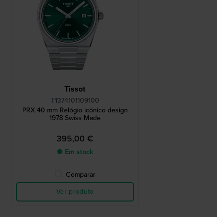
Tissot
T1374101109100
PRX 40 mm Relógio icónico design
1978 Swiss Made
395,00 €
● Em stock
Comparar
Ver produto