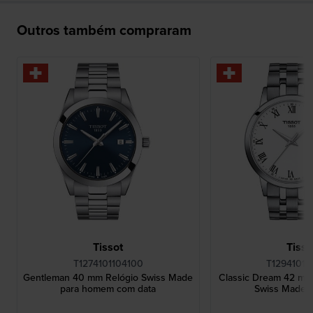
Outros também compraram
Tissot
Tisso
T1274101104100
T12941011
Gentleman 40 mm Relógio Swiss Made
Classic Dream 42 m
para homem com data
Swiss Made 