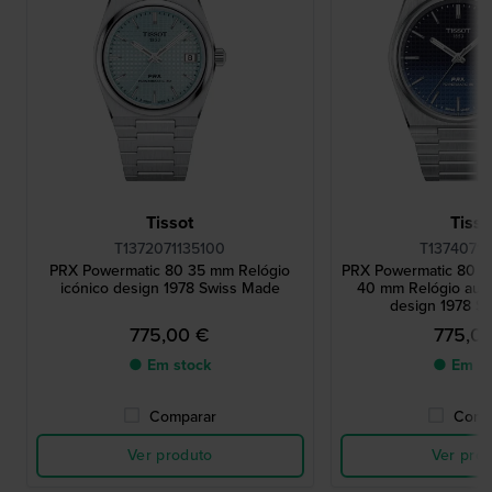
Tissot
Tisso
T1372071135100
T13740711
PRX Powermatic 80 35 mm Relógio
PRX Powermatic 80 '
icónico design 1978 Swiss Made
40 mm Relógio auto
design 1978 S
775,00 €
775,0
● Em stock
● Em st
Comparar
Comp
Ver produto
Ver pro