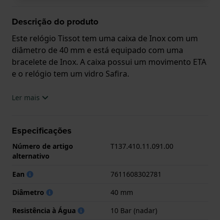
Descrição do produto
Este relógio Tissot tem uma caixa de Inox com um
diâmetro de 40 mm e está equipado com uma
bracelete de Inox. A caixa possui um movimento ETA
e o relógio tem um vidro Safira.
O relógio é estanque a 10ATM. Isto significa que o
Ler mais
relógio é adaptado à natação. O relógio tem
Garantia de 2 anos.
Especificações
.
Número de artigo
T137.410.11.091.00
alternativo
Ean
7611608302781
Diâmetro
40 mm
Resistência à Água
10 Bar (nadar)